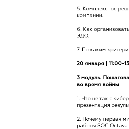
5. Комплексное реш
компании.
6. Как организова
ЭДО.
7. По каким критер
20 января | 11:00-1
3 модуль. Пошагов
во время войны
1. Что не так с ки
презентация резуль
2. Почему первая м
работы SOC Octava D