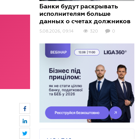
Банки будут раскрывать
исполнителям больше
данных о счетах должников
5.08.2026, 09:14
3.08.2026, 10:01
3.08.2026, 09:00
320
386
147
0
0
0