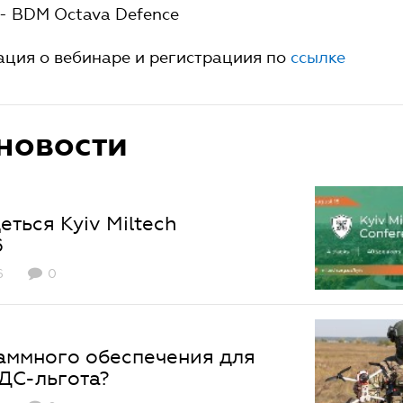
- BDM Octava Defence
ция о вебинаре и регистрациия по
ссылке
новости
еться Kyiv Miltech
6
6
0
аммного обеспечения для
НДС-льгота?