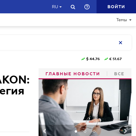
ВОЙТИ
RU
Темы
$
44.76
€
51.67
ГЛАВНЫЕ НОВОСТИ
ВСЕ
AKON:
тегия