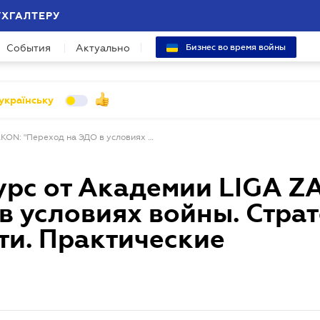
УХГАЛТЕРУ
События
Актуально
Бизнес во время войны
українську
Приглашаем на курс от Академии LIGA ZAKON: "Переход на ЭДО в условиях войны. Стратегия кибербезопасности. Практические рекомендации"
урс от Академии LIGA Z
в условиях войны. Стра
ти. Практические