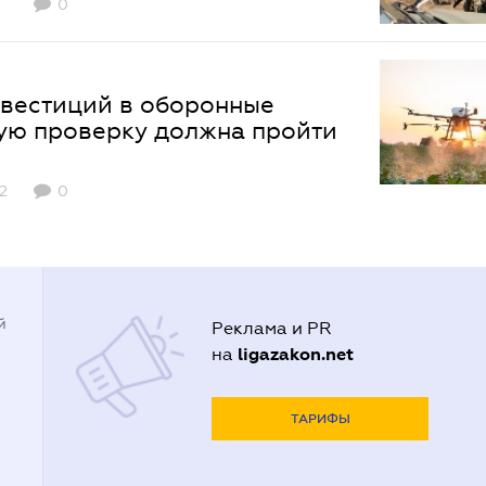
0
вестиций в оборонные
кую проверку должна пройти
2
0
й
Реклама и PR
ligazakon.net
на
ТАРИФЫ