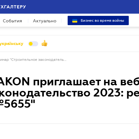
УХГАЛТЕРУ
События
Актуально
Бизнес во время войны
українську
Академия LIGA ZAKON приглашает на вебинар "Строительное законодательство 2023: реалии и законопроект №5655"
AKON приглашает на ве
конодательство 2023: р
№5655"