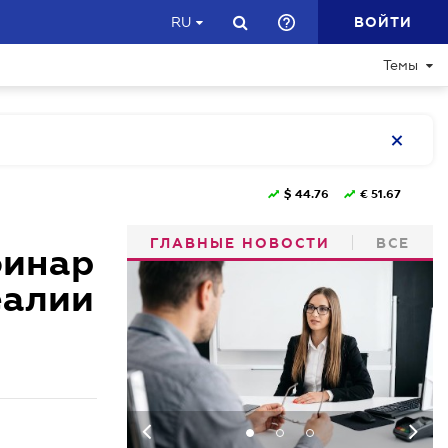
ВОЙТИ
RU
Темы
$
44.76
€
51.67
ГЛАВНЫЕ НОВОСТИ
ВСЕ
бинар
еалии