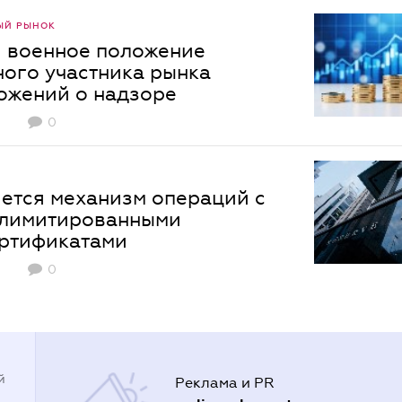
ЫЙ РЫНОК
 военное положение
ого участника рынка
ложений о надзоре
0
яется механизм операций с
 лимитированными
ртификатами
0
й
Реклама и PR