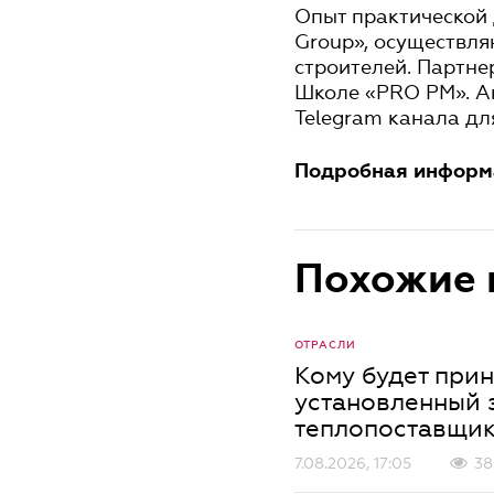
Опыт практической 
Group», осуществл
строителей. Партне
Школе «PRO PM». А
Telegram канала дл
Подробная информа
Похожие 
ОТРАСЛИ
Кому будет прин
установленный 
теплопоставщи
7.08.2026, 17:05
38