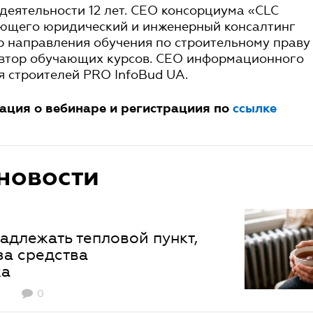
деятельности 12 лет. СЕО консорциума «CLC
яющего юридический и инженерный консалтинг
р направления обучения по строительному праву
втор обучающих курсов. CEO информационного
я строителей PRO InfoBud UA.
ция о вебинаре и регистрациия по
ссылке
новости
адлежать тепловой пункт,
за средства
ка
0