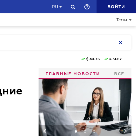
ВОЙТИ
RU
Темы
$
44.76
€
51.67
ГЛАВНЫЕ НОВОСТИ
ВСЕ
дние