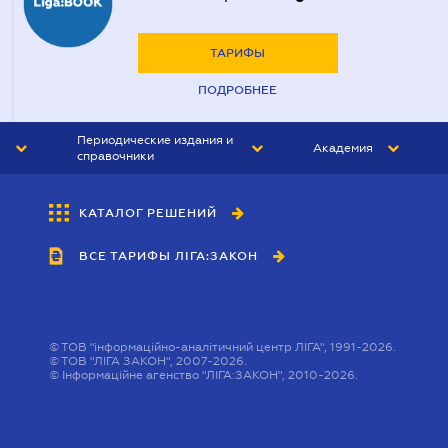
ТАРИФЫ
ПОДРОБНЕЕ
Периодические издания и
Академия
справочники
ЮРИСТ&ЗАКОН
АКАДЕМИЯ ЛІГА:ЗАКОН
КАТАЛОГ РЕШЕНИЙ
БУХГАЛТЕР&ЗАКОН
ВСЕ ТАРИФЫ ЛІГА:ЗАКОН
ВЕСТНИК МСФО
ИНТЕРБУХ
ЛИЧНЫЙ ЭКСПЕРТ
©
ТОВ "інформаційно-аналітичний центр ЛІГА", 1991-2026.
©
ТОВ "ЛІГА ЗАКОН", 2007-2026.
©
Інформаційне агенство "ЛІГА:ЗАКОН", 2010-2026.