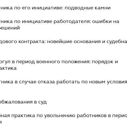
тника по его инициативе: подводные камни
тника по инициативе работодателя: ошибки на
решений
дового контракта: новейшие основания и судебн
рогул в период военного положения: порядок и
актика
тника в случае отказа работать по новым услови
 обжалования в суд
бная практика по увольнению работников в пери
я