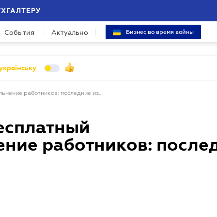
УХГАЛТЕРУ
События
Актуально
Бизнес во время войны
українську
Приглашаем на бесплатный вебинар: "Увольнение работников: последние изменения"
есплатный
ение работников: после