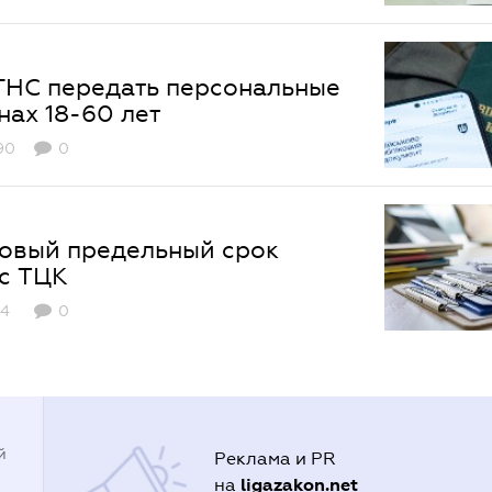
ГНС передать персональные
нах 18-60 лет
90
0
 новый предельный срок
 c ТЦК
4
0
й
Реклама и PR
ligazakon.net
на