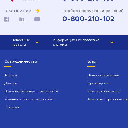
Подбор продуктов и решений
О КОМПАНИИ
0-800-210-102
Новостные
Информационно-правовые
порталы
системы
ЮРЛИГА
Право Украины
Сотрудничество
Блог
БИЗНЕС
ГРАНД
БУХГАЛТЕР.ua
ПРАЙМ
Агенты
Новости компании
Дилеры
Руководства
БУХГАЛТЕР ПРОФ
Политика конфиденциальности
Каталоги компаний
ЮРИСТ ПРОФ
Условия использования сайта
Темы в центре внимани
ЮРИСТ
Реклама
ПІДПРИЄМЕЦЬ