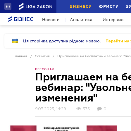
БИЗНЕСУ
ЮРИСТУ
Б
БІЗНЕС
Новости
Аналитика
Интервью
Ця сторінка доступна рідною мовою.
Перейти на 
Главная
/
События
/
ПЕРСОНАЛ
Приглашаем на б
вебинар: "Увольн
изменения"
9.03.2023, 14:29
335
0