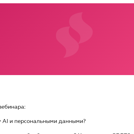
вебинара:
у AI и персональными данными?