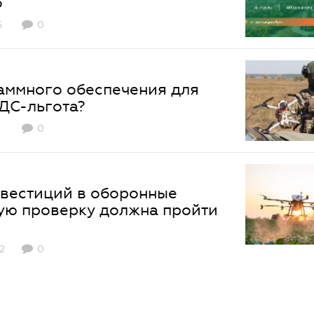
6
5
0
аммного обеспечения для
НДС-льгота?
0
вестиций в оборонные
кую проверку должна пройти
2
0