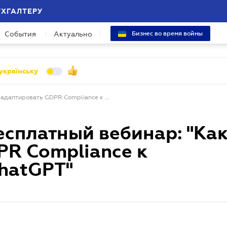
УХГАЛТЕРУ
События
Актуально
Бизнес во время войны
українську
Приглашаем на бесплатный вебинар: "Как адаптировать GDPR Compliance к использованию ChatGPT"
сплатный вебинар: "Ка
PR Compliance к
hatGPT"