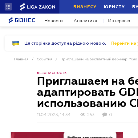
БИЗНЕСУ
ЮРИСТУ
Б
БІЗНЕС
Новости
Аналитика
Интервью
Ця сторінка доступна рідною мовою.
Перейти на 
Главная
/
События
/
БЕЗОПАСНОСТЬ
Приглашаем на бе
адаптировать GD
использованию C
11.04.2023, 14:34
253
0