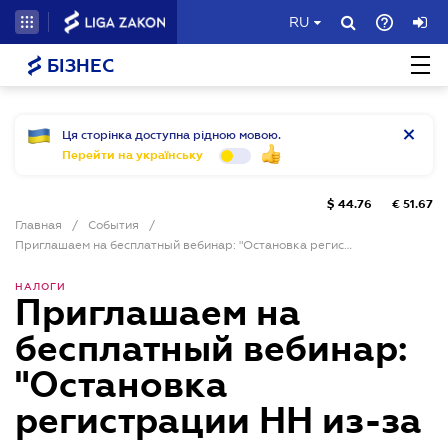
RU
БІЗНЕС
Ця сторінка доступна рідною мовою.
Перейти на українську
$
44.76
€
51.67
Главная
/
События
/
Приглашаем на бесплатный вебинар: "Остановка регистрации НН из-за рисковости операции. Таблица данных плательщика налога. Советы адвоката"
НАЛОГИ
Приглашаем на
бесплатный вебинар:
"Остановка
регистрации НН из-за