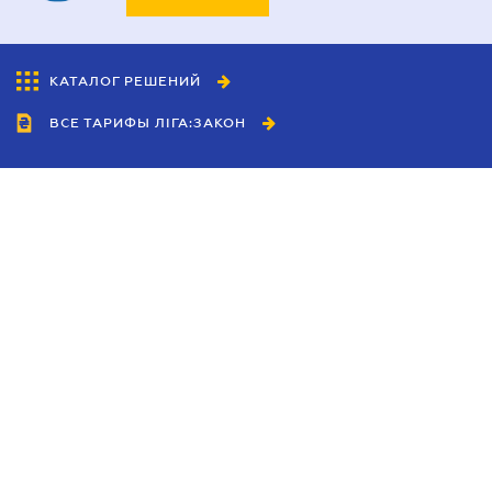
КАТАЛОГ РЕШЕНИЙ
ВСЕ ТАРИФЫ ЛІГА:ЗАКОН
Сотрудничество
Агенты
Дилеры
Политика
конфиденциальности
Условия использования
сайта
Реклама
Блог
Новости компании