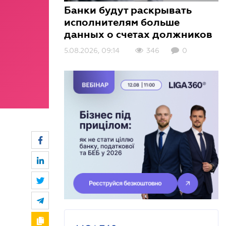
Банки будут раскрывать
исполнителям больше
данных о счетах должников
5.08.2026, 09:14
3.08.2026, 10:01
3.08.2026, 09:00
346
408
156
0
0
0