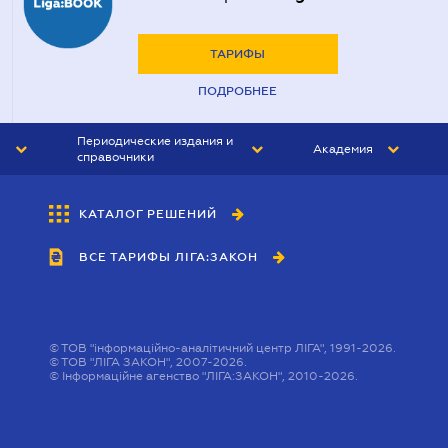
ТАРИФЫ
ПОДРОБНЕЕ
Периодические издания и
Академия
справочники
ЮРИСТ&ЗАКОН
АКАДЕМИЯ ЛІГА:ЗАКОН
КАТАЛОГ РЕШЕНИЙ
БУХГАЛТЕР&ЗАКОН
ВСЕ ТАРИФЫ ЛІГА:ЗАКОН
ВЕСТНИК МСФО
ИНТЕРБУХ
ЛИЧНЫЙ ЭКСПЕРТ
©
ТОВ "інформаційно-аналітичний центр ЛІГА", 1991-2026.
©
ТОВ "ЛІГА ЗАКОН", 2007-2026.
©
Інформаційне агенство "ЛІГА:ЗАКОН", 2010-2026.