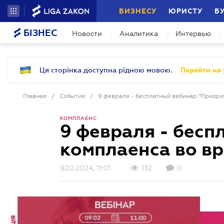
БИЗНЕСУ
ЮРИСТУ
Б
БІЗНЕС
Новости
Аналитика
Интервью
Ця сторінка доступна рідною мовою.
Перейти на 
Главная
/
События
/
9 февраля - бесплатный вебинар "Приори
КОМПЛАЕНС
9 февраля - бесп
комплаенса во в
9.02.2024, 11:01
132
0