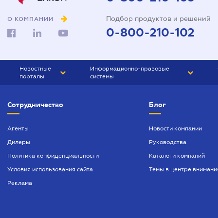
Подбор продуктов и решений
О КОМПАНИИ
0-800-210-102
Новостные
Информационно-правовые
порталы
системы
ЮРЛИГА
Право Украины
Сотрудничество
Блог
БИЗНЕС
ГРАНД
БУХГАЛТЕР.ua
ПРАЙМ
Агенты
Новости компании
Дилеры
Руководства
БУХГАЛТЕР ПРОФ
Политика конфиденциальности
Каталоги компаний
ЮРИСТ ПРОФ
Условия использования сайта
Темы в центре внимани
ЮРИСТ
Реклама
ПІДПРИЄМЕЦЬ