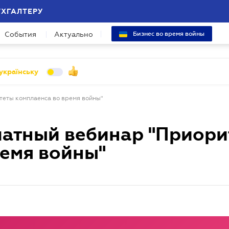
УХГАЛТЕРУ
События
Актуально
Бизнес во время войны
українську
теты комплаенса во время войны"
латный вебинар "Приори
ремя войны"