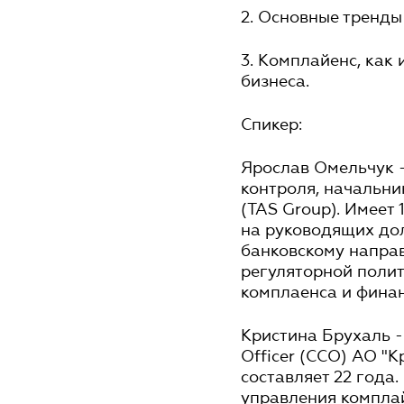
2. Основные тренды
3. Комплайенс, как
бизнеса.
Спикер:
Ярослав Омельчук -
контроля, начальн
(TAS Group). Имеет
на руководящих дол
банковскому напра
регуляторной поли
комплаенса и фина
Кристина Брухаль -
Officer (ССО) АО "
составляет 22 года
управления комплай