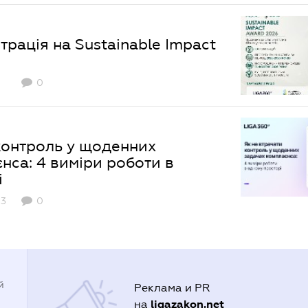
трація на Sustainable Impact
0
контроль у щоденних
нса: 4 виміри роботи в
і
3
0
й
Реклама и PR
ligazakon.net
на