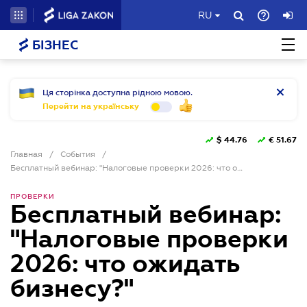
RU
БІЗНЕС
Ця сторінка доступна рідною мовою.
Перейти на українську
$
44.76
€
51.67
Главная
/
События
/
Бесплатный вебинар: "Налоговые проверки 2026: что ожидать бизнесу?"
ПРОВЕРКИ
Бесплатный вебинар:
"Налоговые проверки
2026: что ожидать
бизнесу?"