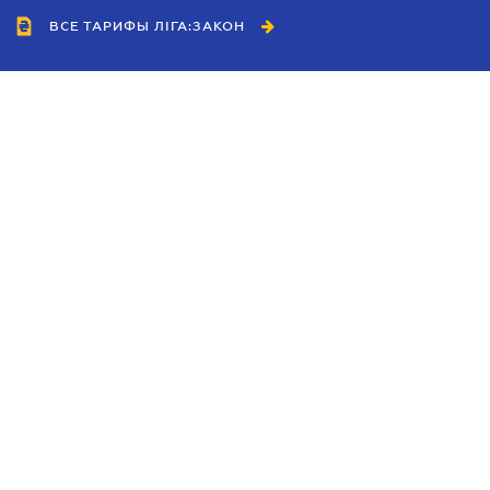
ВСЕ ТАРИФЫ ЛІГА:ЗАКОН
Сотрудничество
Агенты
Дилеры
Политика
конфиденциальности
Условия использования
сайта
Реклама
Блог
Новости компании
Руководства
Каталоги компаний
Темы в центре внимания