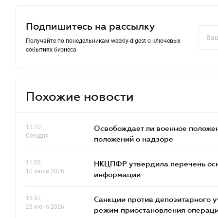
Подпишитесь на рассылку
Получайте по понедельникам weekly-digest о ключевых
событиях бизнеса
Похожие новости
15.10
Освобождает ли военное положен
Сегодня
положений о надзоре
11.09
НКЦПФР утвердила перечень осн
10 июля 2026
информации
16.57
Санкции против депозитарного 
23 июня 2026
режим приостановления операц