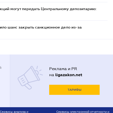
кций могут передать Центральному депозитарию:
ило шанс закрыть санкционное дело из-за
й
Реклама и PR
ligazakon.net
на
ТАРИФЫ
Сервисы анализа и
Сервисы электронной отчетности и