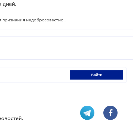
 дней.
Предложены новые основания для признания недобросовестной эмиссии ценных бумаг
войти
новостей.