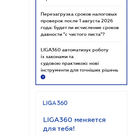
Перезагрузка сроков налоговых
проверок после 1 августа 2026
года: будет ли исчисление сроков
давности "с чистого листа"?
LIGA360 автоматизує роботу
із законами та
судовою практикою: нові
інструменти для точніших рішень
R
LIGA360 меняется
для тебя!