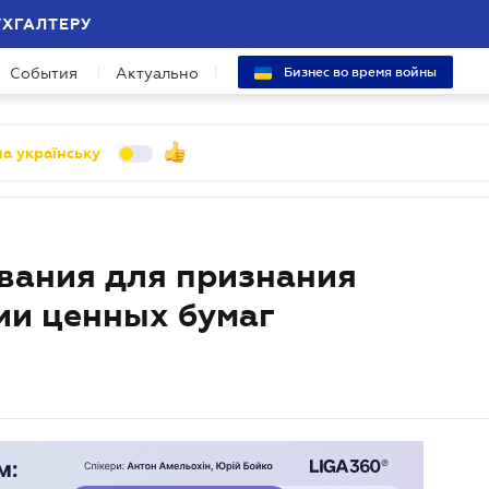
УХГАЛТЕРУ
События
Актуально
Бизнес во время войны
а українську
вания для признания
ии ценных бумаг