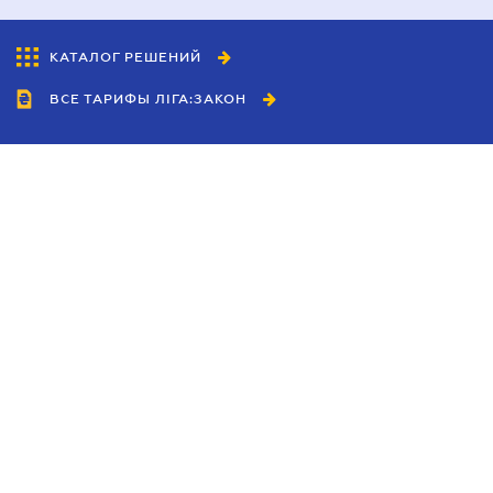
КАТАЛОГ РЕШЕНИЙ
ВСЕ ТАРИФЫ ЛІГА:ЗАКОН
Сотрудничество
Агенты
Дилеры
Политика
конфиденциальности
Условия использования
сайта
Реклама
Блог
Новости компании
Руководства