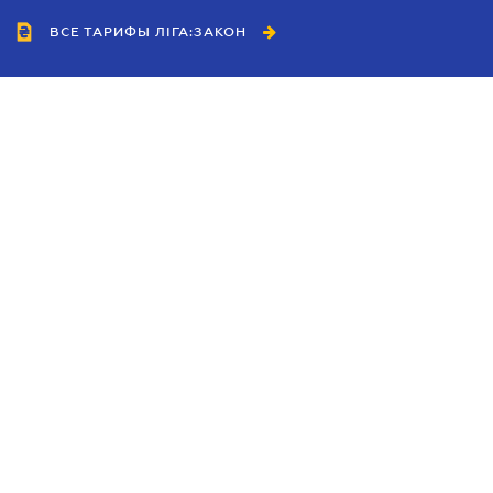
ВСЕ ТАРИФЫ ЛІГА:ЗАКОН
Сотрудничество
Агенты
Дилеры
Политика
конфиденциальности
Условия использования
сайта
Реклама
Блог
Новости компании
Руководства
Каталоги компаний
Темы в центре внимания