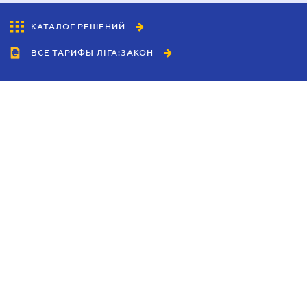
КАТАЛОГ РЕШЕНИЙ
ВСЕ ТАРИФЫ ЛІГА:ЗАКОН
Сотрудничество
Агенты
Дилеры
Политика
конфиденциальности
Условия использования
сайта
Реклама
Блог
Новости компании
Руководства