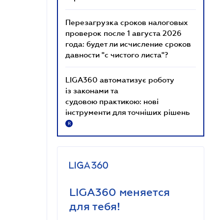
Перезагрузка сроков налоговых
проверок после 1 августа 2026
года: будет ли исчисление сроков
давности "с чистого листа"?
LIGA360 автоматизує роботу
із законами та
судовою практикою: нові
інструменти для точніших рішень
R
LIGA360 меняется
для тебя!