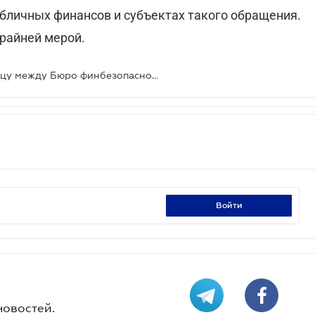
убличных финансов и субъектах такого обращения.
райней мерой.
Нина Южанина разъяснила разницу между Бюро финбезопасности и Службой финрасследований
войти
новостей.