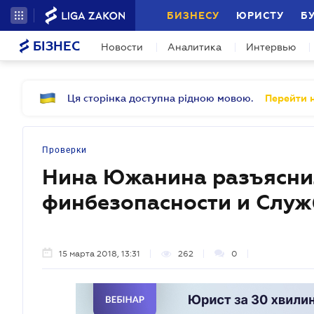
БИЗНЕСУ
ЮРИСТУ
Б
БІЗНЕС
Новости
Аналитика
Интервью
Ця сторінка доступна рідною мовою.
Перейти н
Проверки
Нина Южанина разъясни
финбезопасности и Слу
15 марта 2018, 13:31
262
0