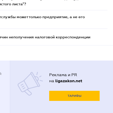
стого листа"?
службы может только предприятие, а не его
ричин неполучения налоговой корреспонденции
й
Реклама и PR
ligazakon.net
на
ТАРИФЫ