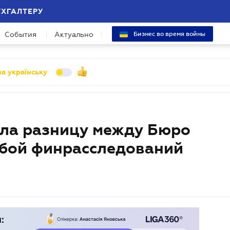
УХГАЛТЕРУ
События
Актуально
Бизнес во время войны
а українську
ла разницу между Бюро
жбой финрасследований