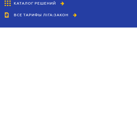
КАТАЛОГ РЕШЕНИЙ
ВСЕ ТАРИФЫ ЛІГА:ЗАКОН
Сотрудничество
Агенты
Дилеры
Политика
конфиденциальности
Условия использования
сайта
Реклама
Блог
Новости компании
Руководства
Каталоги компаний