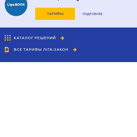
ТАРИФЫ
ПОДРОБНЕЕ
КАТАЛОГ РЕШЕНИЙ
ВСЕ ТАРИФЫ ЛІГА:ЗАКОН
Сотрудничество
Агенты
Дилеры
Политика
конфиденциальности
Условия использования
сайта
Реклама
Блог