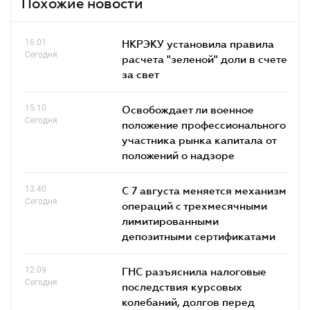
Похожие новости
16.01
НКРЭКУ установила правила
Сегодня
расчета "зеленой" доли в счете
за свет
15.10
Освобождает ли военное
Сегодня
положение профессионального
участника рынка капитала от
положений о надзоре
13.40
С 7 августа меняется механизм
Сегодня
операций с трехмесячными
лимитированными
депозитными сертификатами
12.09
ГНС разъяснила налоговые
Сегодня
последствия курсовых
колебаний, долгов перед