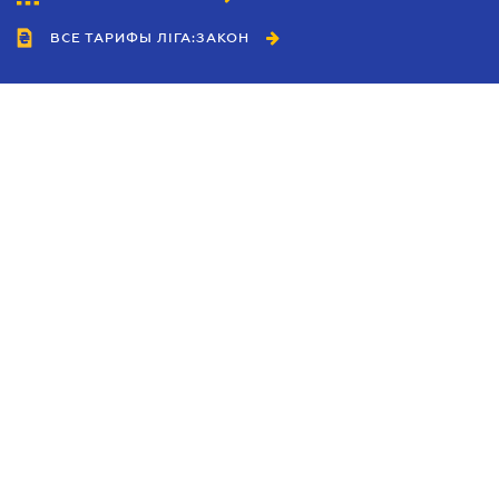
ВСЕ ТАРИФЫ ЛІГА:ЗАКОН
Сотрудничество
Агенты
Дилеры
Политика
конфиденциальности
Условия использования
сайта
Реклама
Блог
Новости компании
Руководства
Каталоги компаний
Темы в центре внимания