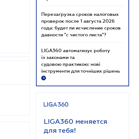
Перезагрузка сроков налоговых
проверок после 1 августа 2026
года: будет ли исчисление сроков
давности "с чистого листа"?
LIGA360 автоматизує роботу
із законами та
судовою практикою: нові
інструменти для точніших рішень
R
LIGA360 меняется
для тебя!