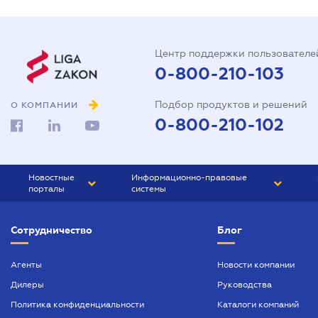
Центр поддержки пользователе
0-800-210-103
Подбор продуктов и решений
О КОМПАНИИ
0-800-210-102
Новостные
Информационно-правовые
порталы
системы
ЮРЛИГА
Право Украины
Сотрудничество
Блог
БИЗНЕС
ГРАНД
БУХГАЛТЕР.ua
ПРАЙМ
Агенты
Новости компании
Дилеры
Руководства
БУХГАЛТЕР ПРОФ
Политика конфиденциальности
Каталоги компаний
ЮРИСТ ПРОФ