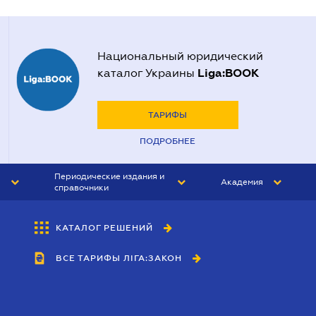
Национальный юридический
Liga:BOOK
каталог Украины
ТАРИФЫ
ПОДРОБНЕЕ
Периодические издания и
Академия
справочники
ЮРИСТ&ЗАКОН
АКАДЕМИЯ ЛІГА:ЗАКОН
КАТАЛОГ РЕШЕНИЙ
БУХГАЛТЕР&ЗАКОН
ВСЕ ТАРИФЫ ЛІГА:ЗАКОН
ВЕСТНИК МСФО
ИНТЕРБУХ
ЛИЧНЫЙ ЭКСПЕРТ