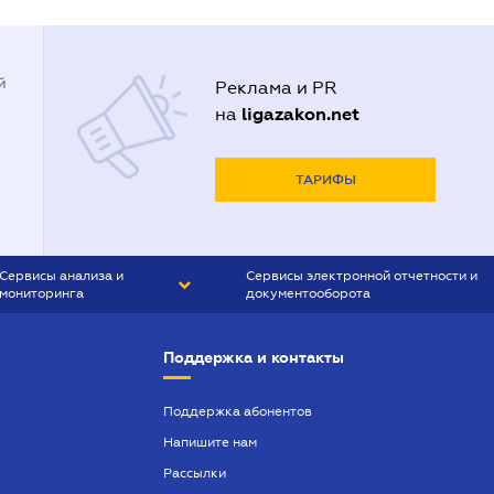
й
Реклама и PR
ligazakon.net
на
ТАРИФЫ
Сервисы анализа и
Сервисы электронной отчетности и
мониторинга
документооборота
CONTR AGENT
Liga:REPORT
Поддержка и контакты
SMS-МАЯК
VERDICTUM
Поддержка абонентов
Напишите нам
SEMANTRUM
Рассылки
SMS-МАЯК ИПОТЕКА