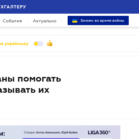
УХГАЛТЕРУ
События
Актуально
Бизнес во время войны
а українську
аны помогать
азывать их