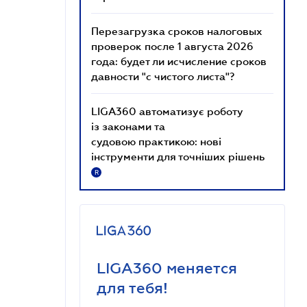
Перезагрузка сроков налоговых
проверок после 1 августа 2026
года: будет ли исчисление сроков
давности "с чистого листа"?
LIGA360 автоматизує роботу
із законами та
судовою практикою: нові
інструменти для точніших рішень
R
LIGA360 меняется
для тебя!