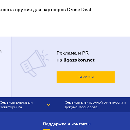
спорта оружия для партнеров Drone Deal
й
Реклама и PR
ligazakon.net
на
ТАРИФЫ
Сервисы анализа и
Сервисы электронной отчетности и
мониторинга
документооборота
CONTR AGENT
Liga:REPORT
Поддержка и контакты
SMS-МАЯК