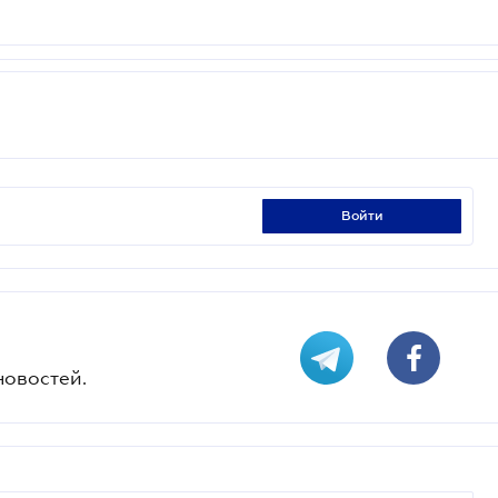
войти
новостей.