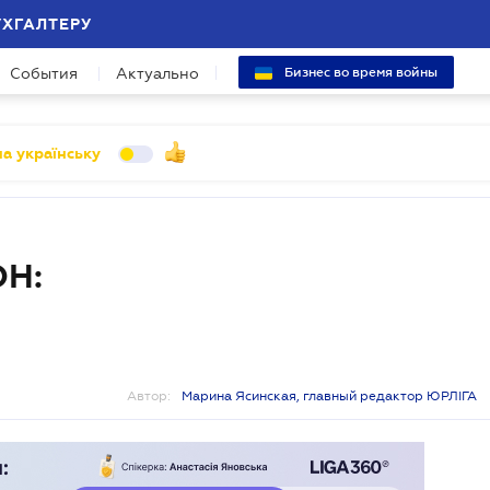
УХГАЛТЕРУ
События
Актуально
Бизнес во время войны
а українську
ОН:
Автор:
Марина Ясинская, главный редактор ЮРЛІГА