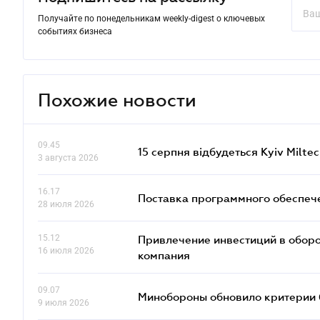
Получайте по понедельникам weekly-digest о ключевых
событиях бизнеса
Похожие новости
09.45
15 серпня відбудеться Kyiv Milte
3 августа 2026
16.17
Поставка программного обеспече
28 июля 2026
15.12
Привлечение инвестиций в оборо
16 июля 2026
компания
09.07
Минобороны обновило критерии 
9 июля 2026