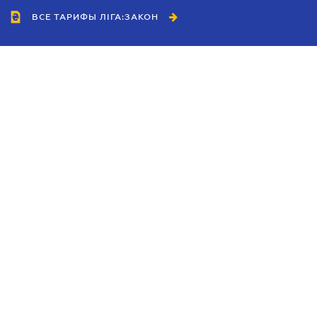
ВСЕ ТАРИФЫ ЛІГА:ЗАКОН
Сотрудничество
Агенты
Дилеры
Политика
конфиденциальности
Условия использования
сайта
Реклама
Блог
Новости компании
Руководства
Каталоги компаний
Темы в центре внимания