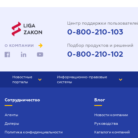
Центр поддержки пользователе
0-800-210-103
Подбор продуктов и решений
О КОМПАНИИ
0-800-210-102
Новостные
Информационно-правовые
порталы
системы
ЮРЛИГА
Право Украины
Сотрудничество
Блог
БИЗНЕС
ГРАНД
БУХГАЛТЕР.ua
ПРАЙМ
Агенты
Новости компании
Дилеры
Руководства
БУХГАЛТЕР ПРОФ
Политика конфиденциальности
Каталоги компаний
ЮРИСТ ПРОФ