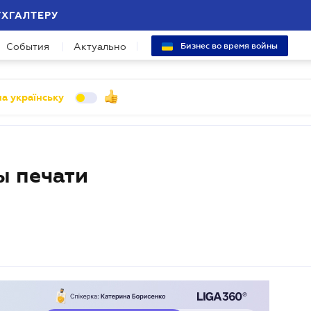
УХГАЛТЕРУ
События
Актуально
Бизнес во время войны
а українську
ы печати