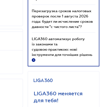
Перезагрузка сроков налоговых
проверок после 1 августа 2026
года: будет ли исчисление сроков
давности "с чистого листа"?
LIGA360 автоматизує роботу
із законами та
судовою практикою: нові
інструменти для точніших рішень
R
LIGA360 меняется
для тебя!