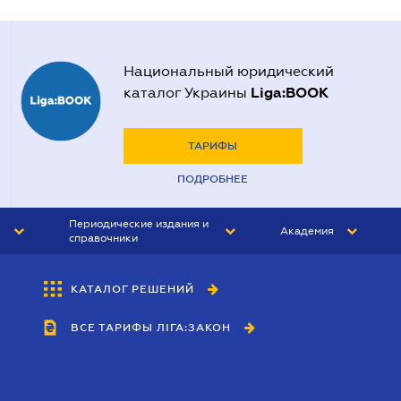
Национальный юридический
Liga:BOOK
каталог Украины
ТАРИФЫ
ПОДРОБНЕЕ
Периодические издания и
Академия
справочники
ЮРИСТ&ЗАКОН
АКАДЕМИЯ ЛІГА:ЗАКОН
КАТАЛОГ РЕШЕНИЙ
БУХГАЛТЕР&ЗАКОН
ВСЕ ТАРИФЫ ЛІГА:ЗАКОН
ВЕСТНИК МСФО
ИНТЕРБУХ
ЛИЧНЫЙ ЭКСПЕРТ