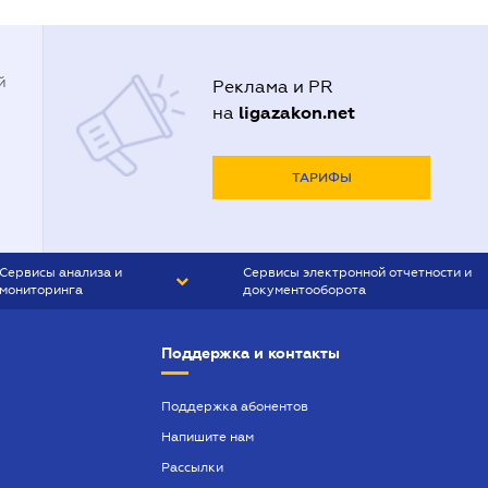
й
Реклама и PR
ligazakon.net
на
ТАРИФЫ
Сервисы анализа и
Сервисы электронной отчетности и
мониторинга
документооборота
CONTR AGENT
Liga:REPORT
Поддержка и контакты
SMS-МАЯК
VERDICTUM
Поддержка абонентов
Напишите нам
SEMANTRUM
Рассылки
SMS-МАЯК ИПОТЕКА