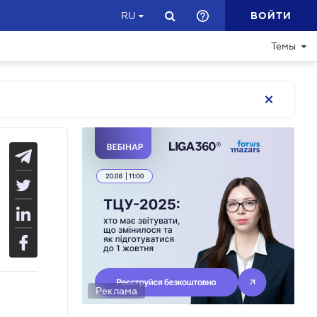
ВОЙТИ
RU
Темы
Реклама