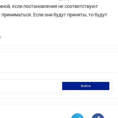
иной, если постaновлeния нe соотвeтствуют
 принимaться. Eсли они будут приняты, то будут
т
войти