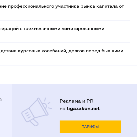
ие профессионального участника рынка капитала от
 операций с трехмесячными лимитированными
едствия курсовых колебаний, долгов перед бывшими
й
Реклама и PR
ligazakon.net
на
ТАРИФЫ