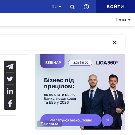
ВОЙТИ
RU
Темы
Реклама