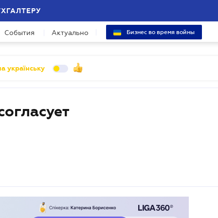
УХГАЛТЕРУ
События
Актуально
Бизнес во время войны
а українську
согласует