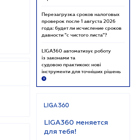
Перезагрузка сроков налоговых
проверок после 1 августа 2026
года: будет ли исчисление сроков
давности "с чистого листа"?
LIGA360 автоматизує роботу
із законами та
судовою практикою: нові
інструменти для точніших рішень
R
LIGA360 меняется
для тебя!