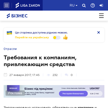
RU
БІЗНЕС
Ця сторінка доступна рідною мовою.
Перейти на українську
Отрасли
Требования к компаниям,
привлекающим средства
27 января 2017, 17:45
232
0
Реклама
Запланировано установить обязательные
критерии
и