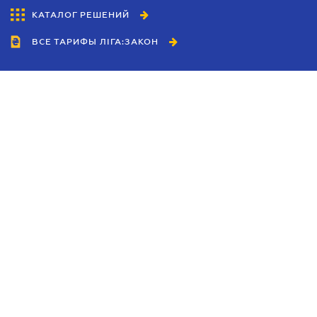
КАТАЛОГ РЕШЕНИЙ
ВСЕ ТАРИФЫ ЛІГА:ЗАКОН
Сотрудничество
Агенты
Дилеры
Политика
конфиденциальности
Условия использования
сайта
Реклама
Блог
Новости компании
Руководства
Каталоги компаний