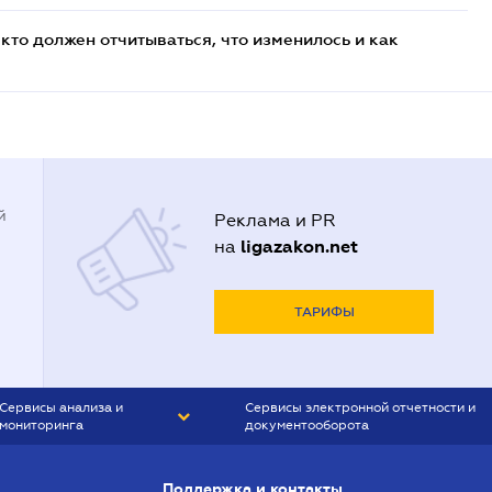
кто должен отчитываться, что изменилось и как
й
Реклама и PR
ligazakon.net
на
ТАРИФЫ
Сервисы анализа и
Сервисы электронной отчетности и
мониторинга
документооборота
CONTR AGENT
Liga:REPORT
Поддержка и контакты