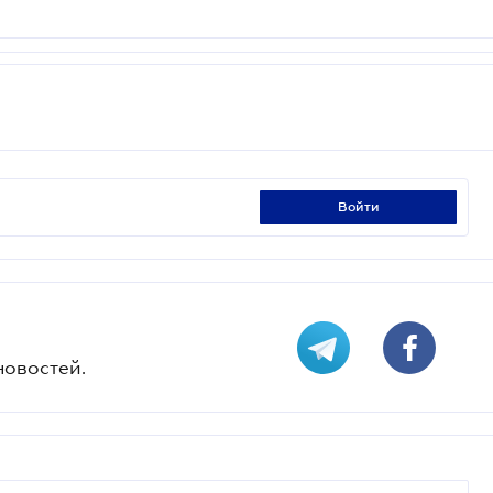
войти
новостей.