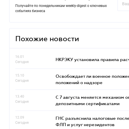
Получайте по понедельникам weekly-digest о ключевых
событиях бизнеса
Похожие новости
16.01
НКРЭКУ установила правила расче
Сегодня
15.10
Освобождает ли военное положен
Сегодня
положений о надзоре
13.40
С 7 августа меняется механизм
Сегодня
депозитными сертификатами
12.09
ГНС разъяснила налоговые посл
Сегодня
ФЛП и услуг нерезидентов