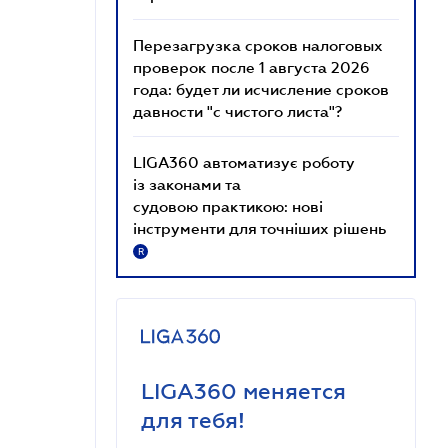
Перезагрузка сроков налоговых
проверок после 1 августа 2026
года: будет ли исчисление сроков
давности "с чистого листа"?
LIGA360 автоматизує роботу
із законами та
судовою практикою: нові
інструменти для точніших рішень
R
LIGA360 меняется
для тебя!