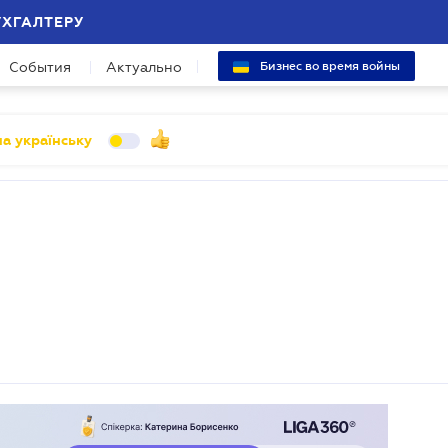
УХГАЛТЕРУ
События
Актуально
Бизнес во время войны
а українську