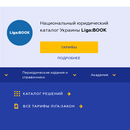
Национальный юридический
Liga:BOOK
каталог Украины
ТАРИФЫ
ПОДРОБНЕЕ
Периодические издания и
Академия
справочники
ЮРИСТ&ЗАКОН
АКАДЕМИЯ ЛІГА:ЗАКОН
КАТАЛОГ РЕШЕНИЙ
БУХГАЛТЕР&ЗАКОН
ВСЕ ТАРИФЫ ЛІГА:ЗАКОН
ВЕСТНИК МСФО
ИНТЕРБУХ
ЛИЧНЫЙ ЭКСПЕРТ