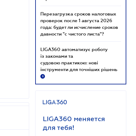
Перезагрузка сроков налоговых
проверок после 1 августа 2026
года: будет ли исчисление сроков
давности "с чистого листа"?
LIGA360 автоматизує роботу
із законами та
судовою практикою: нові
інструменти для точніших рішень
R
LIGA360 меняется
для тебя!