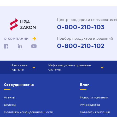
Центр поддержки пользователе
0-800-210-103
Подбор продуктов и решений
О КОМПАНИИ
0-800-210-102
Новостные
Информационно-правовые
порталы
системы
ЮРЛИГА
Право Украины
Сотрудничество
Блог
БИЗНЕС
ГРАНД
БУХГАЛТЕР.ua
ПРАЙМ
Агенты
Новости компании
Дилеры
Руководства
БУХГАЛТЕР ПРОФ
Политика конфиденциальности
Каталоги компаний
ЮРИСТ ПРОФ