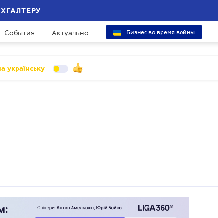
УХГАЛТЕРУ
События
Актуально
Бизнес во время войны
а українську