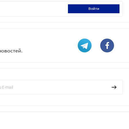
войти
новостей.