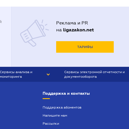
й
Реклама и PR
ligazakon.net
на
ТАРИФЫ
Сервисы анализа и
Сервисы электронной отчетности и
мониторинга
документооборота
CONTR AGENT
Liga:REPORT
Поддержка и контакты
SMS-МАЯК
VERDICTUM
Поддержка абонентов
Напишите нам
SEMANTRUM
Рассылки
SMS-МАЯК ИПОТЕКА