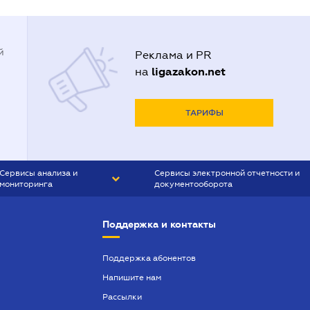
й
Реклама и PR
ligazakon.net
на
ТАРИФЫ
Сервисы анализа и
Сервисы электронной отчетности и
мониторинга
документооборота
CONTR AGENT
Liga:REPORT
Поддержка и контакты
SMS-МАЯК
VERDICTUM
Поддержка абонентов
Напишите нам
SEMANTRUM
Рассылки
SMS-МАЯК ИПОТЕКА