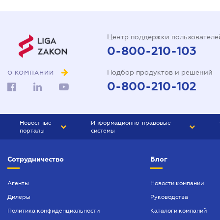
Центр поддержки пользователе
0-800-210-103
Подбор продуктов и решений
О КОМПАНИИ
0-800-210-102
Новостные
Информационно-правовые
порталы
системы
ЮРЛИГА
Право Украины
Сотрудничество
Блог
БИЗНЕС
ГРАНД
БУХГАЛТЕР.ua
ПРАЙМ
Агенты
Новости компании
Дилеры
Руководства
БУХГАЛТЕР ПРОФ
Политика конфиденциальности
Каталоги компаний
ЮРИСТ ПРОФ