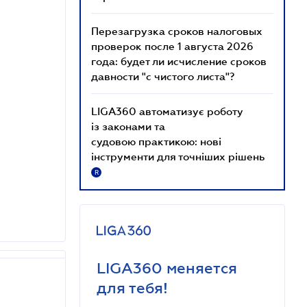
Перезагрузка сроков налоговых
проверок после 1 августа 2026
года: будет ли исчисление сроков
давности "с чистого листа"?
LIGA360 автоматизує роботу
із законами та
судовою практикою: нові
інструменти для точніших рішень
R
LIGA360 меняется
для тебя!