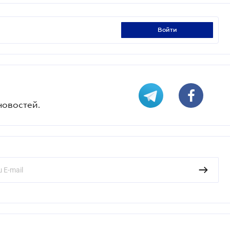
войти
новостей.