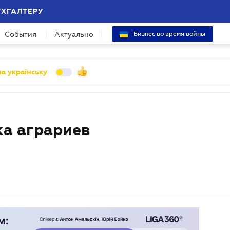
УХГАЛТЕРУ
События
Актуально
Бизнес во время войны
а українську
ка аграриев