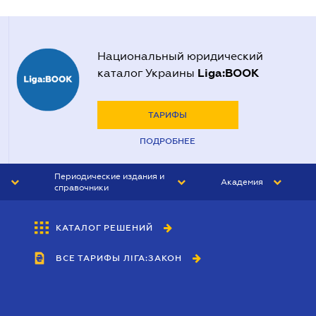
Национальный юридический
Liga:BOOK
каталог Украины
ТАРИФЫ
ПОДРОБНЕЕ
Периодические издания и
Академия
справочники
ЮРИСТ&ЗАКОН
АКАДЕМИЯ ЛІГА:ЗАКОН
КАТАЛОГ РЕШЕНИЙ
БУХГАЛТЕР&ЗАКОН
ВСЕ ТАРИФЫ ЛІГА:ЗАКОН
ВЕСТНИК МСФО
ИНТЕРБУХ
ЛИЧНЫЙ ЭКСПЕРТ