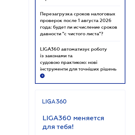
Перезагрузка сроков налоговых
проверок после 1 августа 2026
года: будет ли исчисление сроков
давности "с чистого листа"?
LIGA360 автоматизує роботу
із законами та
судовою практикою: нові
інструменти для точніших рішень
R
LIGA360 меняется
для тебя!