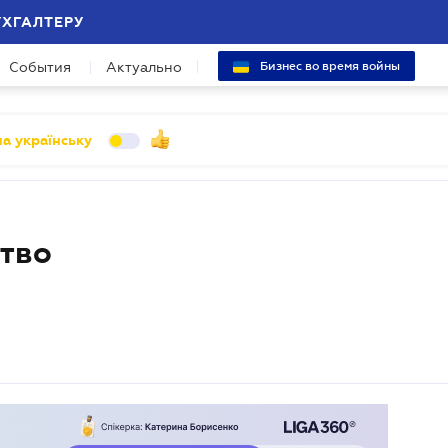
УХГАЛТЕРУ
События
Актуально
Бизнес во время войны
а українську
тво