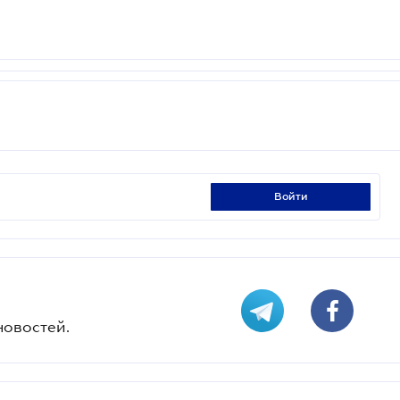
войти
новостей.