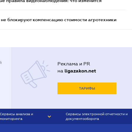
ые правила видеонаблюдения: что изменится
 не блокируют компенсацию стоимости агротехники
й
Реклама и PR
ligazakon.net
на
ТАРИФЫ
Сервисы анализа и
Сервисы электронной отчетности и
мониторинга
документооборота
CONTR AGENT
Liga:REPORT