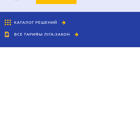
КАТАЛОГ РЕШЕНИЙ
ВСЕ ТАРИФЫ ЛІГА:ЗАКОН
Сотрудничество
Агенты
Дилеры
Политика
конфиденциальности
Условия использования
сайта
Реклама
Блог
Новости компании