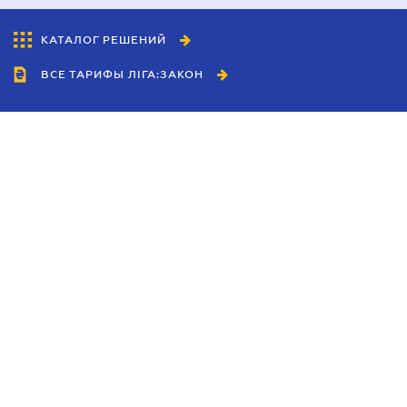
КАТАЛОГ РЕШЕНИЙ
ВСЕ ТАРИФЫ ЛІГА:ЗАКОН
Сотрудничество
Агенты
Дилеры
Политика
конфиденциальности
Условия использования
сайта
Реклама
Блог
Новости компании
Руководства