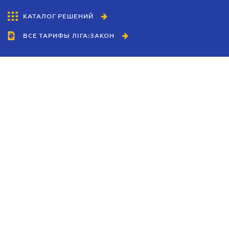
КАТАЛОГ РЕШЕНИЙ
ВСЕ ТАРИФЫ ЛІГА:ЗАКОН
Сотрудничество
Агенты
Дилеры
Политика
конфиденциальности
Условия использования
сайта
Реклама
Блог
Новости компании
Руководства
Каталоги компаний