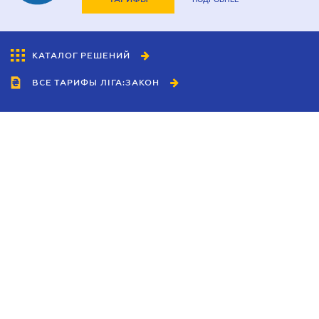
КАТАЛОГ РЕШЕНИЙ
ВСЕ ТАРИФЫ ЛІГА:ЗАКОН
Сотрудничество
Агенты
Дилеры
Политика
конфиденциальности
Условия использования
сайта
Реклама
Блог
Новости компании