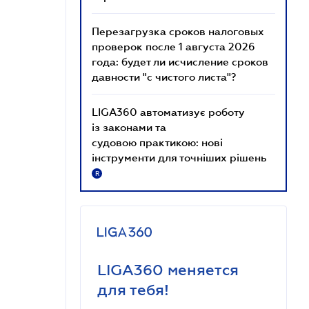
Перезагрузка сроков налоговых
проверок после 1 августа 2026
года: будет ли исчисление сроков
давности "с чистого листа"?
LIGA360 автоматизує роботу
із законами та
судовою практикою: нові
інструменти для точніших рішень
R
LIGA360 меняется
для тебя!