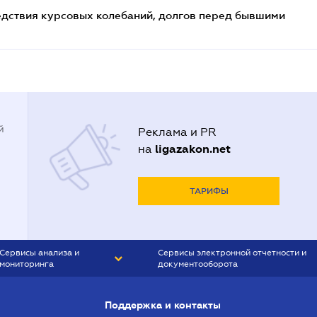
едствия курсовых колебаний, долгов перед бывшими
й
Реклама и PR
ligazakon.net
на
ТАРИФЫ
Сервисы анализа и
Сервисы электронной отчетности и
мониторинга
документооборота
CONTR AGENT
Liga:REPORT
Поддержка и контакты
SMS-МАЯК