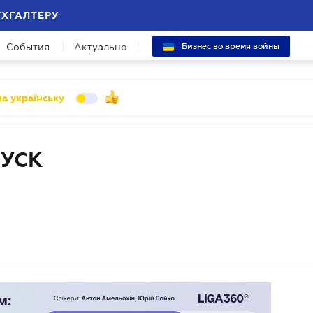
УХГАЛТЕРУ
События
Актуально
Бизнес во время войны
а українську
УСК