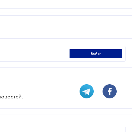
войти
новостей.