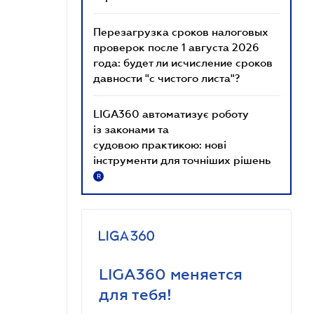
Перезагрузка сроков налоговых
проверок после 1 августа 2026
года: будет ли исчисление сроков
давности "с чистого листа"?
LIGA360 автоматизує роботу
із законами та
судовою практикою: нові
інструменти для точніших рішень
R
LIGA360 меняется
для тебя!