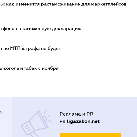
цы: как изменится растаможивание для маркетплейсов
артфонов в таможенную декларацию
т по МТП штрафа не будет
алкоголь и табак с ноября
й
Реклама и PR
ligazakon.net
на