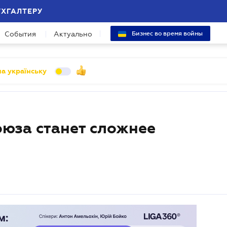
УХГАЛТЕРУ
События
Актуально
Бизнес во время войны
а українську
оюза станет сложнее