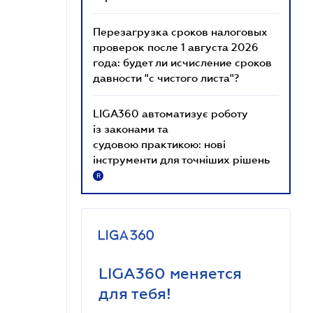
Перезагрузка сроков налоговых
проверок после 1 августа 2026
года: будет ли исчисление сроков
давности "с чистого листа"?
LIGA360 автоматизує роботу
із законами та
судовою практикою: нові
інструменти для точніших рішень
R
LIGA360 меняется
для тебя!