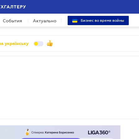
УХГАЛТЕРУ
События
Актуально
Бизнес во время войны
а українську