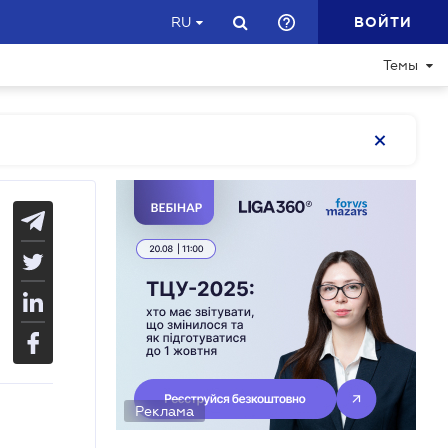
ВОЙТИ
RU
Темы
Реклама