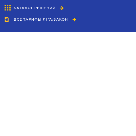
КАТАЛОГ РЕШЕНИЙ
ВСЕ ТАРИФЫ ЛІГА:ЗАКОН
Сотрудничество
Агенты
Дилеры
Политика
конфиденциальности
Условия использования
сайта
Реклама
Блог
Новости компании
Руководства
Каталоги компаний