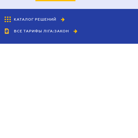
КАТАЛОГ РЕШЕНИЙ
ВСЕ ТАРИФЫ ЛІГА:ЗАКОН
Сотрудничество
Агенты
Дилеры
Политика
конфиденциальности
Условия использования
сайта
Реклама
Блог
Новости компании