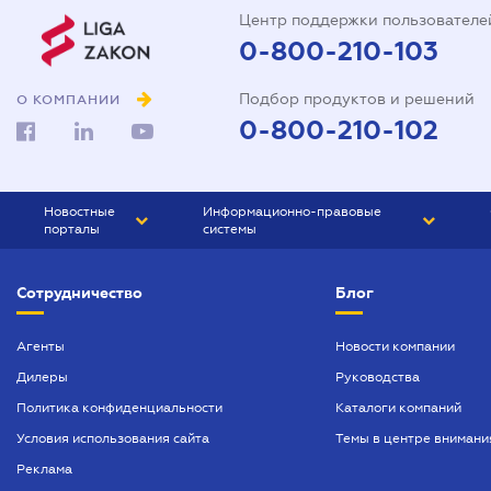
Центр поддержки пользователе
0-800-210-103
Подбор продуктов и решений
О КОМПАНИИ
0-800-210-102
Новостные
Информационно-правовые
порталы
системы
ЮРЛИГА
Право Украины
Сотрудничество
Блог
БИЗНЕС
ГРАНД
БУХГАЛТЕР.ua
ПРАЙМ
Агенты
Новости компании
Дилеры
Руководства
БУХГАЛТЕР ПРОФ
Политика конфиденциальности
Каталоги компаний
ЮРИСТ ПРОФ
Условия использования сайта
Темы в центре внимани
ЮРИСТ
Реклама