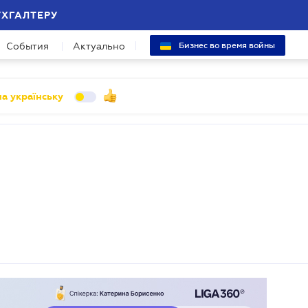
УХГАЛТЕРУ
События
Актуально
Бизнес во время войны
а українську