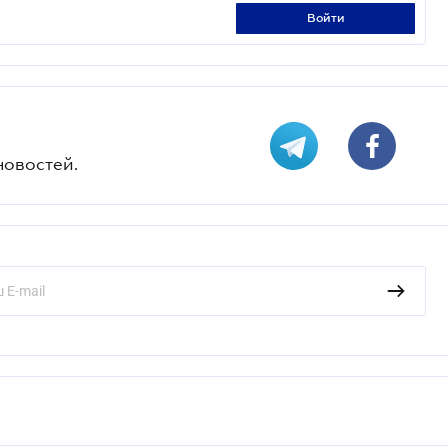
войти
новостей.