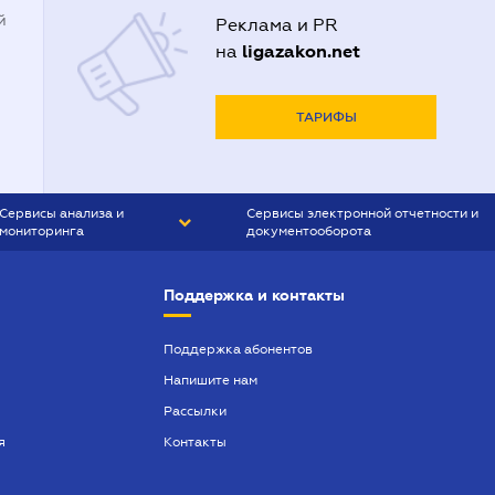
й
Реклама и PR
ligazakon.net
на
ТАРИФЫ
Сервисы анализа и
Сервисы электронной отчетности и
мониторинга
документооборота
CONTR AGENT
Liga:REPORT
Поддержка и контакты
SMS-МАЯК
VERDICTUM
Поддержка абонентов
Напишите нам
SEMANTRUM
Рассылки
SMS-МАЯК ИПОТЕКА
я
Контакты