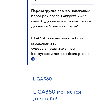
Перезагрузка сроков налоговых
проверок после 1 августа 2026
года: будет ли исчисление сроков
давности "с чистого листа"?
LIGA360 автоматизує роботу
із законами та
судовою практикою: нові
інструменти для точніших рішень
R
LIGA360 меняется
для тебя!