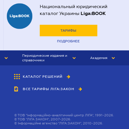
Национальный юридический
Liga:BOOK
каталог Украины
ТАРИФЫ
ПОДРОБНЕЕ
Периодические издания и
Академия
справочники
ЮРИСТ&ЗАКОН
АКАДЕМИЯ ЛІГА:ЗАКОН
КАТАЛОГ РЕШЕНИЙ
БУХГАЛТЕР&ЗАКОН
ВСЕ ТАРИФЫ ЛІГА:ЗАКОН
ВЕСТНИК МСФО
ИНТЕРБУХ
ЛИЧНЫЙ ЭКСПЕРТ
©
ТОВ "інформаційно-аналітичний центр ЛІГА", 1991-2026.
©
ТОВ "ЛІГА ЗАКОН", 2007-2026.
©
Інформаційне агенство "ЛІГА:ЗАКОН", 2010-2026.