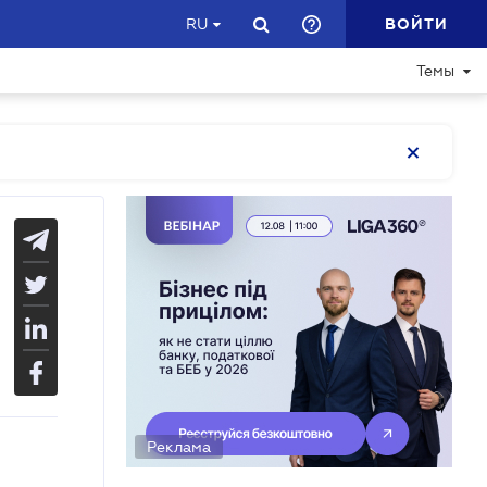
ВОЙТИ
RU
Темы
Реклама