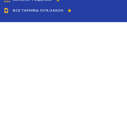
ВСЕ ТАРИФЫ ЛІГА:ЗАКОН
Сотрудничество
Агенты
Дилеры
Политика
конфиденциальности
Условия использования
сайта
Реклама
Блог
Новости компании
Руководства
Каталоги компаний
Темы в центре внимания