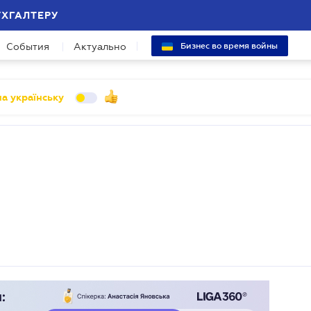
УХГАЛТЕРУ
События
Актуально
Бизнес во время войны
а українську