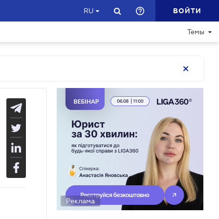
ВОЙТИ
RU
Темы
Реклама