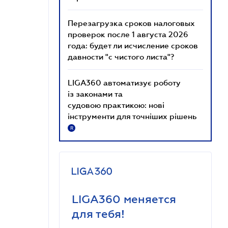
Перезагрузка сроков налоговых
проверок после 1 августа 2026
года: будет ли исчисление сроков
давности "с чистого листа"?
LIGA360 автоматизує роботу
із законами та
судовою практикою: нові
інструменти для точніших рішень
R
LIGA360 меняется
для тебя!