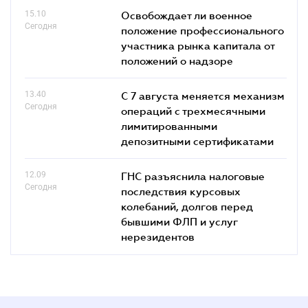
15.10
Освобождает ли военное
Сегодня
положение профессионального
участника рынка капитала от
положений о надзоре
13.40
С 7 августа меняется механизм
Сегодня
операций с трехмесячными
лимитированными
депозитными сертификатами
12.09
ГНС разъяснила налоговые
Сегодня
последствия курсовых
колебаний, долгов перед
бывшими ФЛП и услуг
нерезидентов