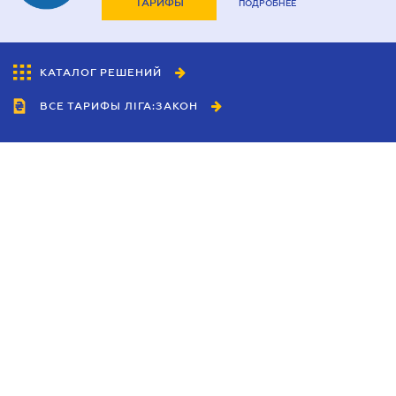
ТАРИФЫ
ПОДРОБНЕЕ
КАТАЛОГ РЕШЕНИЙ
ВСЕ ТАРИФЫ ЛІГА:ЗАКОН
Сотрудничество
Агенты
Дилеры
Политика
конфиденциальности
Условия использования
сайта
Реклама
Блог
Новости компании