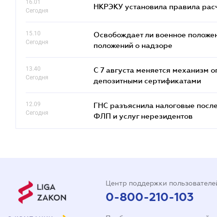
16.01
НКРЭКУ установила правила расче
Сегодня
15.10
Освобождает ли военное положен
Сегодня
положений о надзоре
13.40
С 7 августа меняется механизм
Сегодня
депозитными сертификатами
12.09
ГНС разъяснила налоговые посл
Сегодня
ФЛП и услуг нерезидентов
Центр поддержки пользователе
0-800-210-103