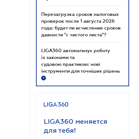
Перезагрузка сроков налоговых
проверок после 1 августа 2026
года: будет ли исчисление сроков
давности "с чистого листа"?
LIGA360 автоматизує роботу
із законами та
судовою практикою: нові
інструменти для точніших рішень
R
LIGA360 меняется
для тебя!