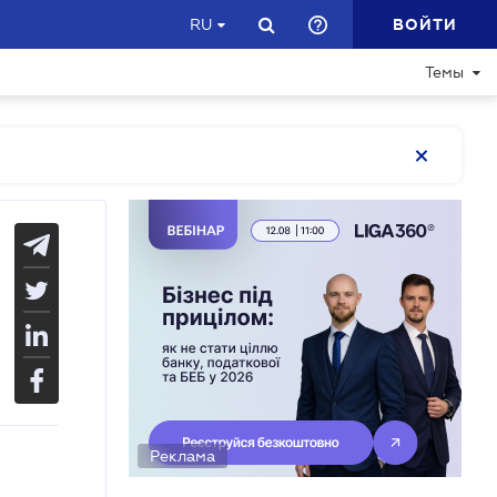
ВОЙТИ
RU
Темы
Реклама