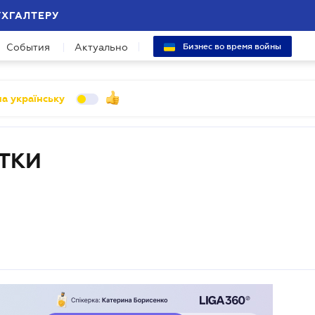
УХГАЛТЕРУ
События
Актуально
Бизнес во время войны
а українську
ТКИ