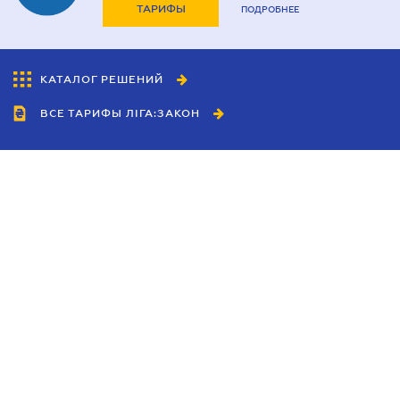
ТАРИФЫ
ПОДРОБНЕЕ
КАТАЛОГ РЕШЕНИЙ
ВСЕ ТАРИФЫ ЛІГА:ЗАКОН
Сотрудничество
Агенты
Дилеры
Политика
конфиденциальности
Условия использования
сайта
Реклама
Блог
Новости компании