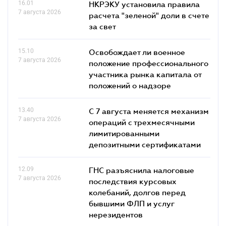
16.01
НКРЭКУ установила правила
7 августа 2026
расчета "зеленой" доли в счете
за свет
15.10
Освобождает ли военное
7 августа 2026
положение профессионального
участника рынка капитала от
положений о надзоре
13.40
С 7 августа меняется механизм
7 августа 2026
операций с трехмесячными
лимитированными
депозитными сертификатами
12.09
ГНС разъяснила налоговые
7 августа 2026
последствия курсовых
колебаний, долгов перед
бывшими ФЛП и услуг
нерезидентов