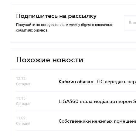
Подпишитесь на рассылку
Получайте по понедельникам weekly-digest о ключевых
событиях бизнеса
Похожие новости
12.12
Кабмин обязал ГНС передать пер
Сегодня
11.15
LIGA360 стала медіапартнером S
Сегодня
11.02
Собственники нежилых помещений
Сегодня