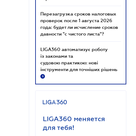
Перезагрузка сроков налоговых
проверок после 1 августа 2026
года: будет ли исчисление сроков
давности "с чистого листа"?
LIGA360 автоматизує роботу
із законами та
судовою практикою: нові
інструменти для точніших рішень
R
LIGA360 меняется
для тебя!