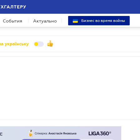
УХГАЛТЕРУ
События
Актуально
Бизнес во время войны
а українську