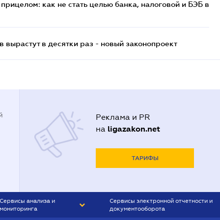
прицелом: как не стать целью банка, налоговой и БЭБ в
 вырастут в десятки раз - новый законопроект
й
Реклама и PR
ligazakon.net
на
ТАРИФЫ
Сервисы анализа и
Сервисы электронной отчетности и
мониторинга
документооборота