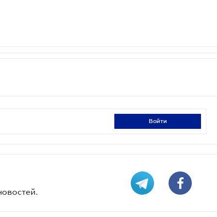
войти
новостей.