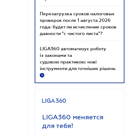
Перезагрузка сроков налоговых
проверок после 1 августа 2026
года: будет ли исчисление сроков
давности "с чистого листа"?
LIGA360 автоматизує роботу
із законами та
судовою практикою: нові
інструменти для точніших рішень
R
LIGA360 меняется
для тебя!