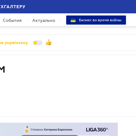
УХГАЛТЕРУ
События
Актуально
Бизнес во время войны
а українську
М