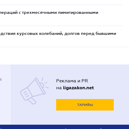
 операций с трехмесячными лимитированными
едствия курсовых колебаний, долгов перед бывшими
й
Реклама и PR
ligazakon.net
на
ТАРИФЫ