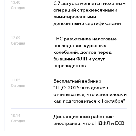
13.40
С 7 августа меняется механизм
Сегодня
операций с трехмесячными
лимитированными
депозитными сертификатами
12.09
ГНС разъяснила налоговые
Сегодня
последствия курсовых
колебаний, долгов перед
бывшими ФЛП и услуг
нерезидентов
11.05
Бесплатный вебинар
Сегодня
"ТЦО-2025: кто должен
отчитываться, что изменилось и
как подготовиться к 1 октября"
10.14
Дистанционный работник-
Сегодня
иностранец: что с НДФЛ и ЕСВ