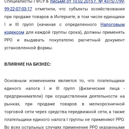
Специалисты ГФСУ в
письме от 10.02.2015 г. № 4315/7/99-
99-22-07-03-17
отметили, что субъекты хозяйствования
при продаже товаров в Интернете, в том числе единщики
I и III групп (начиная с определенного
Налоговым
кодексом
для каждой группы срока), должны применять
РРО и выдавать покупателю расчетный документ
установленной формы.
ВЛИЯНИЕ НА БИЗНЕС:
Основным изменением является то, что плательщики
единого налога I и III групп (физические лица -
предприниматели) при осуществлении деятельности на
рынках, при продаже товаров в мелкорозничной
торговой сети через средства передвижной сети, а также
плательщики единого налога І группы не применяют РРО.
Во всех остальных случаях применение РРО указанными