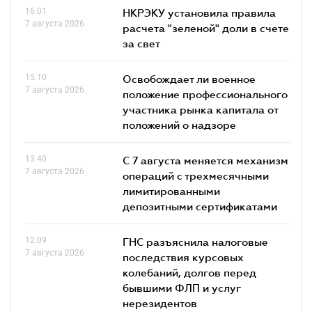
16.01
НКРЭКУ установила правила
7 августа 2026
расчета "зеленой" доли в счете
за свет
15.10
Освобождает ли военное
7 августа 2026
положение профессионального
участника рынка капитала от
положений о надзоре
13.40
С 7 августа меняется механизм
7 августа 2026
операций с трехмесячными
лимитированными
депозитными сертификатами
12.09
ГНС разъяснила налоговые
7 августа 2026
последствия курсовых
колебаний, долгов перед
бывшими ФЛП и услуг
нерезидентов